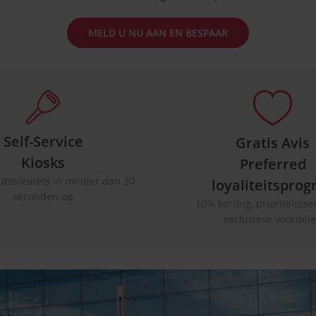
MELD U NU AAN EN BESPAAR
Self-Service
Gratis Avis
Kiosks
Preferred
utosleutels in minder dan 30
loyaliteitspr
seconden op
10% korting, prioriteitsse
exclusieve voordel