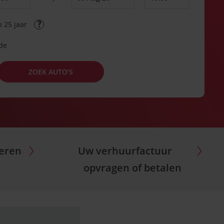
 25 jaar
ode
ZOEK AUTO’S
eren
Uw verhuurfactuur
opvragen of betalen