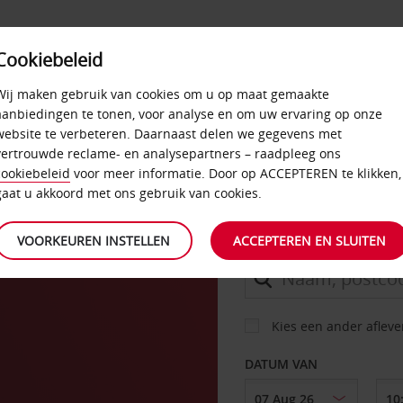
Cookiebeleid
AANBIEDINGEN
SELF-SERVICE
PRODUCTEN
Wij maken gebruik van cookies om u op maat gemaakte
aanbiedingen te tonen, voor analyse en om uw ervaring op onze
erred. Meld u nu GRATIS aan.
website te verbeteren. Daarnaast delen we gegevens met
vertrouwde reclame- en analysepartners – raadpleeg ons
cookiebeleid
voor meer informatie. Door op ACCEPTEREN te klikken,
AUTO
gaat u akkoord met ons gebruik van cookies.
VOORKEUREN INSTELLEN
ACCEPTEREN EN SLUITEN
OPHALEN OP
Kies een ander aflev
DATUM VAN