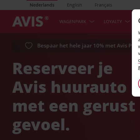
Nederlands
English
Français
WAGENPARK
LOYALTY
Bespaar het hele jaar 10% met Avis Pref
Reserveer je
Avis huurauto
met een gerust
gevoel.