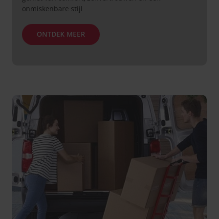
onmiskenbare stijl.
ONTDEK MEER