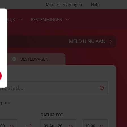
Mijn reserveringen
Help
ZAKELIJK
BESTEMMINGEN
MELD U NU AAN
BESTELWAGEN
erpunt
DATUM TOT