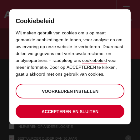
Menu
Cookiebeleid
Welcome
Wij maken gebruik van cookies om u op maat
to
gemaakte aanbiedingen te tonen, voor analyse en om
Avis
AVIS DELIVERS
uw ervaring op onze website te verbeteren. Daarnaast
delen we gegevens met vertrouwde reclame- en
analysepartners – raadpleeg ons
cookiebeleid
voor
Instructions
Links
Uw
meer informatie. Door op ACCEPTEREN te klikken,
ophaallocatie
Uw lo
for
gaat u akkoord met ons gebruik van cookies.
opzoeken
in
Screen
datum
De
selecteren
Geselecteerde
selecte
tijd
tijd
10
10
van
door
om
ophaaltijd
om
van
van
MA
dit
Reader
:00
u
te
is
te
minut
uren
AUG
VOORKEUREN INSTELLEN
gekozen
wijzigen
wijzigen
Users:
formulier
ophaaltijd
datum
Huidige
selecteren
time
Geselecteerde
selecte
tijd
tijd
is
Skip
12
10
tot
om
to
ophaaltijd
om
tot
tot
WO
:00
screen
overslaan
te
is
te
uren
minut
AUG
ACCEPTEREN EN SLUITEN
reader
wijzigen
wijzigen
instructions
Vertel
INLEVEREN OP ANDERE LOCATIE
ons
uw
ophaallocatie
?
BESTUURDER OUDER DAN 30 JAAR