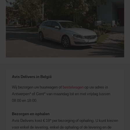
kunnen
worden
gehuurd
indien
deze
beschikbaar
zijn
op
uw
locatie.
Avis Delivers in België
Wij bezorgen uw huurwagen of
bestelwagen
op uw adres in
Antwerpen* of Gent* van maandag tot en met vrijdag tussen
08:00 en 18:00.
Bezorgen en ophalen
Avis Delivers kost € 19* per bezorging of ophaling. U kunt kiezen
voor enkel de levering, enkel de ophaling of de levering en de