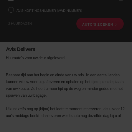
via
het
AVIS-KORTINGSNUMMER (AWD-NUMMER)
onderstaande
zoekformulier
2 HUURDAGEN
AUTO’S ZOEKEN
voertuighuur.
Voer
vervolgens
uw
ophaaldatum
Avis Delivers
en
-
Huurauto's voor uw deur afgeleverd.
tijd
in
U
Bespaar tijd aan het begin en einde van uw reis. In een aantal landen
kunt
kunnen wij uw voertuig afleveren en ophalen op het tijdstip en de plaats
ook
uw
van uw keuze. Zo heeft u meer tijd op de weg en minder gedoe met het
Avis-
sjouwen van uw bagage.
kortingsnummer
(AWD-
U kunt zelfs nog op (bijna) het laatste moment reserveren: als u voor 12
nummer)
opgeven.
uur's middags boekt, dan leveren we de auto nog dezelfde dag bij u af.
Personenbusjes
en
scooters