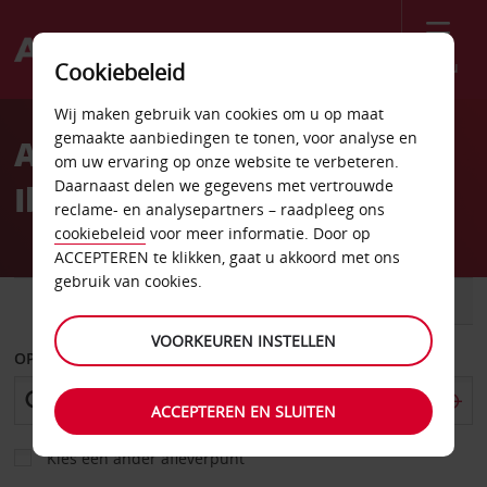
Menu
Cookiebeleid
Welcome
Wij maken gebruik van cookies om u op maat
to
gemaakte aanbiedingen te tonen, voor analyse en
Autoverhuur Luchthaven
Avis
om uw ervaring op onze website te verbeteren.
Daarnaast delen we gegevens met vertrouwde
Ibiza (IBZ)
reclame- en analysepartners – raadpleeg ons
cookiebeleid
voor meer informatie. Door op
ACCEPTEREN te klikken, gaat u akkoord met ons
gebruik van cookies.
AUTO
BESTELWAGEN
VOORKEUREN INSTELLEN
OPHALEN OP
ACCEPTEREN EN SLUITEN
Kies een ander afleverpunt