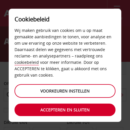
Menu
Cookiebeleid
Welcome
Wij maken gebruik van cookies om u op maat
to
gemaakte aanbiedingen te tonen, voor analyse en
Autoverhuurlocaties
Avis
om uw ervaring op onze website te verbeteren.
Daarnaast delen we gegevens met vertrouwde
reclame- en analysepartners – raadpleeg ons
cookiebeleid
voor meer informatie. Door op
AUTO
BESTELWAGEN
ACCEPTEREN te klikken, gaat u akkoord met ons
gebruik van cookies.
OPHALEN OP
VOORKEUREN INSTELLEN
ACCEPTEREN EN SLUITEN
Kies een ander afleverpunt
DATUM VAN
DATUM TOT