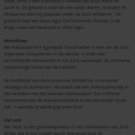
Natal, vindt u een subtropisch klimaat dat altijd warm en
zacht is. Dit gebied is door de vele wilde dieren, stranden en
Afrikaanse vibe erg populair onder de Zuid-Afrikanen. De
grootste stad van deze regio, het bruisende Durban, is de
enige rivaal van Kaapstad in deze regio.
Noordkaap
Het Nationaal Park Kgalagadi Transfrontier is een van de echt
ongerepte ecosystemen in de wereld. U vindt veel
verschillende diersoorten in het park, waaronder de zeldzame
zwartmanige leeuw van de Kalahari.
De hoofdstad van deze provincie, Kimberley, is beroemd
vanwege de diamanten. Het biedt ook een interessante kijk in
het verleden met het levende mijnmuseum. Een treffend
monument voor de diamantindustrie is het beroemde 'Groot
Gat', 's werelds grootste gegraven kloof.
Het veld
Het 'veld' is een graslandplateau in het noordoosten van Zuid-
Afrika, dat in het zuiden wordt begrensd door de