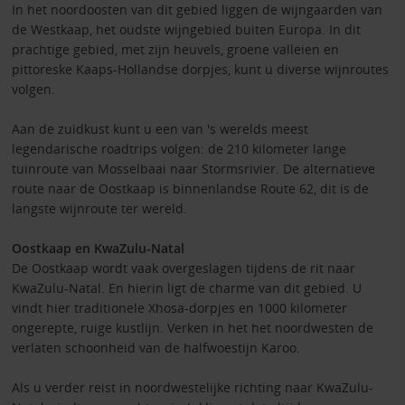
In het noordoosten van dit gebied liggen de wijngaarden van
de Westkaap, het oudste wijngebied buiten Europa. In dit
prachtige gebied, met zijn heuvels, groene valleien en
pittoreske Kaaps-Hollandse dorpjes, kunt u diverse wijnroutes
volgen.
Aan de zuidkust kunt u een van 's werelds meest
legendarische roadtrips volgen: de 210 kilometer lange
tuinroute van Mosselbaai naar Stormsrivier. De alternatieve
route naar de Oostkaap is binnenlandse Route 62, dit is de
langste wijnroute ter wereld.
Oostkaap en KwaZulu-Natal
De Oostkaap wordt vaak overgeslagen tijdens de rit naar
KwaZulu-Natal. En hierin ligt de charme van dit gebied. U
vindt hier traditionele Xhosa-dorpjes en 1000 kilometer
ongerepte, ruige kustlijn. Verken in het het noordwesten de
verlaten schoonheid van de halfwoestijn Karoo.
Als u verder reist in noordwestelijke richting naar KwaZulu-