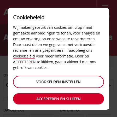
Menu
Cookiebeleid
Welcome
Wij maken gebruik van cookies om u op maat
to
gemaakte aanbiedingen te tonen, voor analyse en
Autoverhuur in Zuid-Afrika
Avis
om uw ervaring op onze website te verbeteren.
Daarnaast delen we gegevens met vertrouwde
reclame- en analysepartners – raadpleeg ons
cookiebeleid
voor meer informatie. Door op
AUTO
BESTELWAGEN
ACCEPTEREN te klikken, gaat u akkoord met ons
gebruik van cookies.
OPHALEN OP
VOORKEUREN INSTELLEN
ACCEPTEREN EN SLUITEN
Kies een ander afleverpunt
DATUM VAN
DATUM TOT