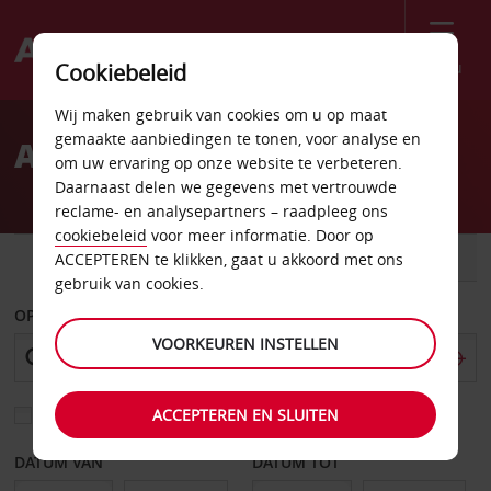
Menu
Cookiebeleid
Welcome
Wij maken gebruik van cookies om u op maat
to
gemaakte aanbiedingen te tonen, voor analyse en
Autoverhuur in IJsland
Avis
om uw ervaring op onze website te verbeteren.
Daarnaast delen we gegevens met vertrouwde
reclame- en analysepartners – raadpleeg ons
cookiebeleid
voor meer informatie. Door op
AUTO
BESTELWAGEN
ACCEPTEREN te klikken, gaat u akkoord met ons
gebruik van cookies.
OPHALEN OP
VOORKEUREN INSTELLEN
ACCEPTEREN EN SLUITEN
Kies een ander afleverpunt
DATUM VAN
DATUM TOT