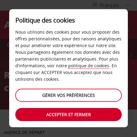
Politique des cookies
Menu
Nous utilisons des cookies pour vous proposer des
offres personnalisées, pour des raisons analytiques
Économisez 10 % toute l’année avec Avis Preferred.
et pour améliorer votre expérience sur notre site.
Nous partageons également nos données avec des
INSCRIVEZ-VOUS GRATUITEMENT
partenaires publicitaires et analytiques. Pour plus
d’informations, voir notre
politique de cookies
. En
Réservez en toute
cliquant sur ACCEPTER vous acceptez que nous
utilisions des cookies.
confiance
GÉRER VOS PRÉFÉRENCES
ACCEPTER ET FERMER
VOITURE
UTILITAIRE
AGENCE DE DÉPART