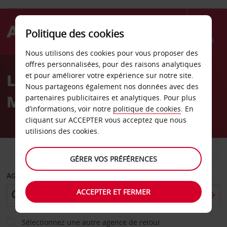
Politique des cookies
Menu
Nous utilisons des cookies pour vous proposer des
Welcome
offres personnalisées, pour des raisons analytiques
to
Location de voiture à
et pour améliorer votre expérience sur notre site.
Avis
Nous partageons également nos données avec des
Malaga
partenaires publicitaires et analytiques. Pour plus
d’informations, voir notre
politique de cookies
. En
cliquant sur ACCEPTER vous acceptez que nous
utilisions des cookies.
VOITURE
UTILITAIRE
GÉRER VOS PRÉFÉRENCES
AGENCE DE DÉPART
ACCEPTER ET FERMER
Sélectionnez une autre agence de retour