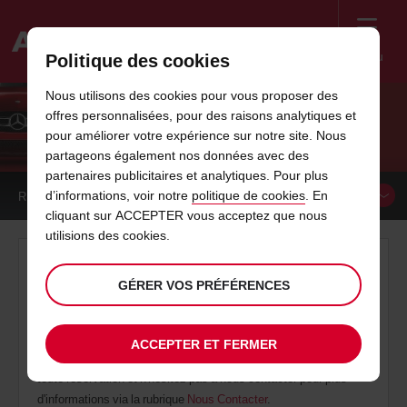
Menu
Politique des cookies
Welcome
Nous utilisons des cookies pour vous proposer des
to
offres personnalisées, pour des raisons analytiques et
Avis
CONDITIONS TARIFAIRES
pour améliorer votre expérience sur notre site. Nous
partageons également nos données avec des
partenaires publicitaires et analytiques. Pour plus
d’informations, voir notre
politique de cookies
. En
RÉSERVER UN
VÉHICULE
cliquant sur ACCEPTER vous acceptez que nous
utilisions des cookies.
Conditions tarifaires
GÉRER VOS PRÉFÉRENCES
Dans un désir de transparence vis-à-vis de ses clients, Avis
vous informe sur ses conditions tarifaires lors de votre location
de voiture.
ACCEPTER ET FERMER
Merci de prendre connaisance de ce document avant d'effectuer
toute réservation et n'hésitez pas à nous contacter pour plus
d'informations via la rubrique
Nous Contacter
.