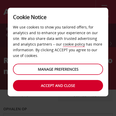
Menu
Cookie Notice
We use cookies to show you tailored offers, for
Bespaar het hele jaar 10% met Avis Preferred. Meld u nu
analytics and to enhance your experience on our
GRATIS aan.
site. We also share data with trusted advertising
MELD U NU AAN
and analytics partners – our
cookie policy
has more
information. By clicking ACCEPT you agree to our
use of cookies.
Reserveer je Avis huurauto
met een gerust gevoel.
MANAGE PREFERENCES
ACCEPT AND CLOSE
AUTO
BESTELWAGEN
OPHALEN OP