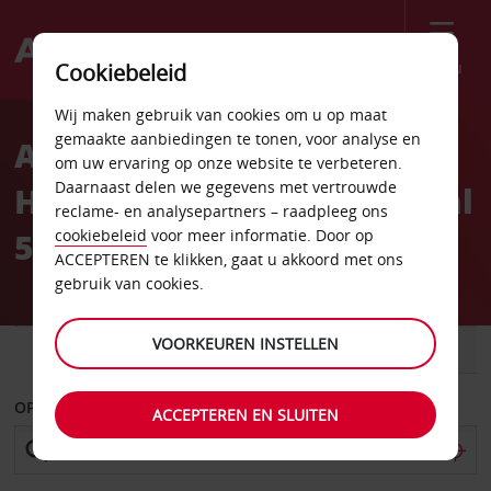
Menu
Cookiebeleid
Welcome
Wij maken gebruik van cookies om u op maat
to
gemaakte aanbiedingen te tonen, voor analyse en
Autoverhuur London
Avis
om uw ervaring op onze website te verbeteren.
Daarnaast delen we gegevens met vertrouwde
Heathrow Airport Terminal
reclame- en analysepartners – raadpleeg ons
5 (LHR)
cookiebeleid
voor meer informatie. Door op
ACCEPTEREN te klikken, gaat u akkoord met ons
gebruik van cookies.
VOORKEUREN INSTELLEN
AUTO
BESTELWAGEN
OPHALEN OP
ACCEPTEREN EN SLUITEN