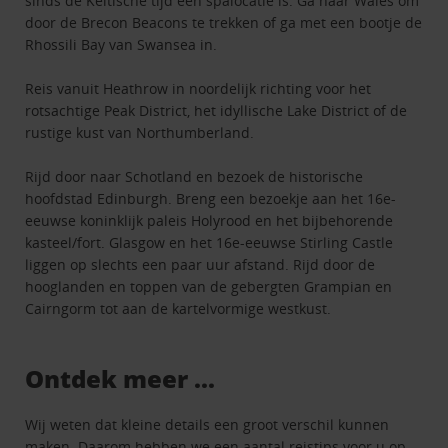
sinds de Keltische tijd een spalocatie is. Ga naar Wales om
door de Brecon Beacons te trekken of ga met een bootje de
Rhossili Bay van Swansea in.
Reis vanuit Heathrow in noordelijk richting voor het
rotsachtige Peak District, het idyllische Lake District of de
rustige kust van Northumberland.
Rijd door naar Schotland en bezoek de historische
hoofdstad Edinburgh. Breng een bezoekje aan het 16e-
eeuwse koninklijk paleis Holyrood en het bijbehorende
kasteel/fort. Glasgow en het 16e-eeuwse Stirling Castle
liggen op slechts een paar uur afstand. Rijd door de
hooglanden en toppen van de gebergten Grampian en
Cairngorm tot aan de kartelvormige westkust.
Ontdek meer ...
Wij weten dat kleine details een groot verschil kunnen
maken. Daarom hebben we een aantal reistips voor u op