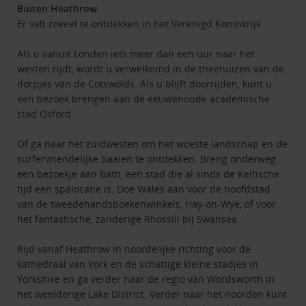
Buiten Heathrow
Er valt zoveel te ontdekken in het Verenigd Koninkrijk
Als u vanuit Londen iets meer dan een uur naar het
westen rijdt, wordt u verwelkomd in de theehuizen van de
dorpjes van de Cotswolds. Als u blijft doorrijden, kunt u
een bezoek brengen aan de eeuwenoude academische
stad Oxford.
Of ga naar het zuidwesten om het woeste landschap en de
surfervriendelijke baaien te ontdekken. Breng onderweg
een bezoekje aan Bath, een stad die al sinds de Keltische
tijd een spalocatie is. Doe Wales aan voor de hoofdstad
van de tweedehandsboekenwinkels, Hay-on-Wye, of voor
het fantastische, zanderige Rhossili bij Swansea.
Rijd vanaf Heathrow in noordelijke richting voor de
kathedraal van York en de schattige kleine stadjes in
Yorkshire en ga verder naar de regio van Wordsworth in
het weelderige Lake District. Verder naar het noorden kunt