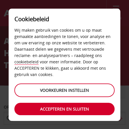
Menu
Cookiebeleid
Welcome
Wij maken gebruik van cookies om u op maat
to
gemaakte aanbiedingen te tonen, voor analyse en
Autoverhuur op London
Avis
om uw ervaring op onze website te verbeteren.
Daarnaast delen we gegevens met vertrouwde
Heathrow Airport
reclame- en analysepartners – raadpleeg ons
Terminals 2-4
cookiebeleid
voor meer informatie. Door op
ACCEPTEREN te klikken, gaat u akkoord met ons
gebruik van cookies.
VOORKEUREN INSTELLEN
AUTO
BESTELWAGEN
OPHALEN OP
ACCEPTEREN EN SLUITEN