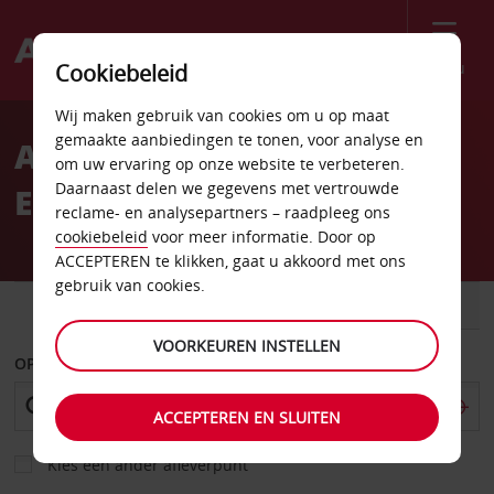
Menu
Cookiebeleid
Welcome
Wij maken gebruik van cookies om u op maat
to
gemaakte aanbiedingen te tonen, voor analyse en
Autoverhuur Luchthaven
Avis
om uw ervaring op onze website te verbeteren.
Daarnaast delen we gegevens met vertrouwde
El Tepual
reclame- en analysepartners – raadpleeg ons
cookiebeleid
voor meer informatie. Door op
ACCEPTEREN te klikken, gaat u akkoord met ons
gebruik van cookies.
AUTO
BESTELWAGEN
VOORKEUREN INSTELLEN
OPHALEN OP
ACCEPTEREN EN SLUITEN
Kies een ander afleverpunt