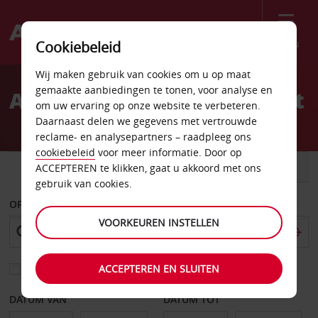
Menu
Cookiebeleid
Welcome
Wij maken gebruik van cookies om u op maat
to
gemaakte aanbiedingen te tonen, voor analyse en
Autoverhuur Puerto Montt
Avis
om uw ervaring op onze website te verbeteren.
Daarnaast delen we gegevens met vertrouwde
reclame- en analysepartners – raadpleeg ons
cookiebeleid
voor meer informatie. Door op
AUTO
BESTELWAGEN
ACCEPTEREN te klikken, gaat u akkoord met ons
gebruik van cookies.
OPHALEN OP
VOORKEUREN INSTELLEN
ACCEPTEREN EN SLUITEN
Kies een ander afleverpunt
DATUM VAN
DATUM TOT