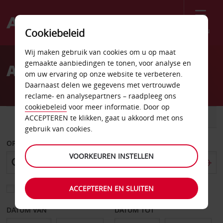
Menu
Cookiebeleid
Welcome
Wij maken gebruik van cookies om u op maat
to
gemaakte aanbiedingen te tonen, voor analyse en
Autoverhuur Columbus
Avis
om uw ervaring op onze website te verbeteren.
Daarnaast delen we gegevens met vertrouwde
reclame- en analysepartners – raadpleeg ons
cookiebeleid
voor meer informatie. Door op
AUTO
BESTELWAGEN
ACCEPTEREN te klikken, gaat u akkoord met ons
gebruik van cookies.
OPHALEN OP
VOORKEUREN INSTELLEN
ACCEPTEREN EN SLUITEN
Kies een ander afleverpunt
DATUM VAN
DATUM TOT