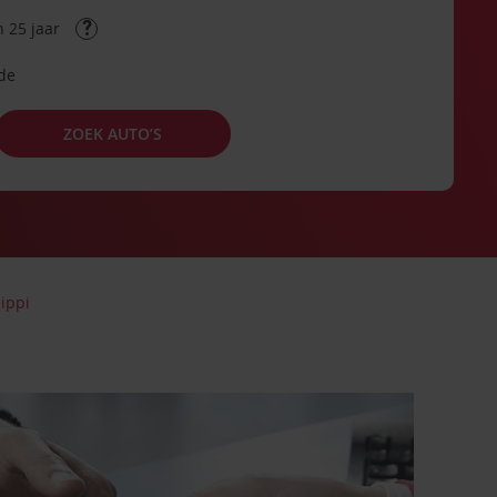
 25 jaar
ode
ZOEK AUTO’S
ippi