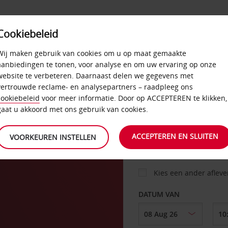
Cookiebeleid
AANBIEDINGEN
SELF-SERVICE
PRODUCTEN
Wij maken gebruik van cookies om u op maat gemaakte
aanbiedingen te tonen, voor analyse en om uw ervaring op onze
website te verbeteren. Daarnaast delen we gegevens met
vertrouwde reclame- en analysepartners – raadpleeg ons
AUTO
cookiebeleid
voor meer informatie. Door op ACCEPTEREN te klikken,
gaat u akkoord met ons gebruik van cookies.
OPHALEN OP
ACCEPTEREN EN SLUITEN
VOORKEUREN INSTELLEN
Kies een ander aflev
DATUM VAN