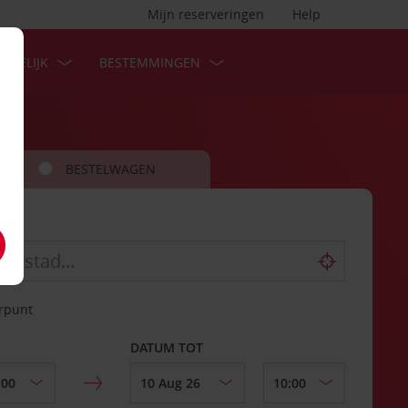
Mijn reserveringen
Help
ZAKELIJK
BESTEMMINGEN
BESTELWAGEN
erpunt
DATUM TOT