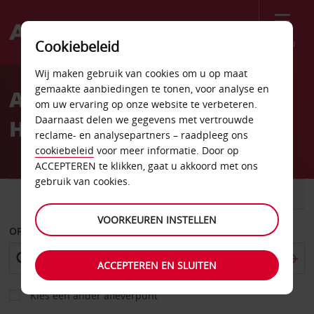
Menu
Cookiebeleid
Welcome
Wij maken gebruik van cookies om u op maat
to
gemaakte aanbiedingen te tonen, voor analyse en
Autoverhuur Salalah
Avis
om uw ervaring op onze website te verbeteren.
Daarnaast delen we gegevens met vertrouwde
Holiday Inn
reclame- en analysepartners – raadpleeg ons
cookiebeleid
voor meer informatie. Door op
ACCEPTEREN te klikken, gaat u akkoord met ons
gebruik van cookies.
AUTO
BESTELWAGEN
VOORKEUREN INSTELLEN
OPHALEN OP
ACCEPTEREN EN SLUITEN
Kies een ander afleverpunt