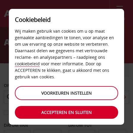
Menu
Cookiebeleid
Welcome
Wij maken gebruik van cookies om u op maat
to
gemaakte aanbiedingen te tonen, voor analyse en
Autoverhuur Lima
Avis
om uw ervaring op onze website te verbeteren.
Daarnaast delen we gegevens met vertrouwde
reclame- en analysepartners – raadpleeg ons
cookiebeleid
voor meer informatie. Door op
AUTO
BESTELWAGEN
ACCEPTEREN te klikken, gaat u akkoord met ons
gebruik van cookies.
OPHALEN OP
VOORKEUREN INSTELLEN
ACCEPTEREN EN SLUITEN
Kies een ander afleverpunt
DATUM VAN
DATUM TOT