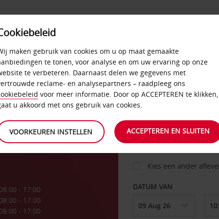
Cookiebeleid
AANBIEDINGEN
SELF-SERVICE
PRODUCTEN
Wij maken gebruik van cookies om u op maat gemaakte
aanbiedingen te tonen, voor analyse en om uw ervaring op onze
website te verbeteren. Daarnaast delen we gegevens met
an
vertrouwde reclame- en analysepartners – raadpleeg ons
AUTO
cookiebeleid
voor meer informatie. Door op ACCEPTEREN te klikken,
gaat u akkoord met ons gebruik van cookies.
OPHALEN OP
ACCEPTEREN EN SLUITEN
VOORKEUREN INSTELLEN
Kies een ander aflev
DATUM VAN
08:00 - 17:00
08:00 - 17:00
08:00 - 17:00