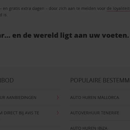
 – en gratis extra dagen – door zich aan te melden voor
de loyalitei
d is.
r… en de wereld ligt aan uw voeten.
NBOD
POPULAIRE BESTEM
UR AANBIEDINGEN
AUTO HUREN MALLORCA
DIRECT BIJ AVIS TE
AUTOVERHUUR TENERIFE
N
AUTO HUREN IBIZA