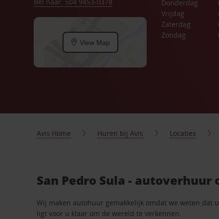
Bel naar: 504 9453-0378
Donderdag
Vrijdag
Zaterdag
Zondag
View Map
Avis Home
Huren bij Avis
Locaties
San Pedro Sula - autoverhuur
Wij maken autohuur gemakkelijk omdat we weten dat u n
ligt voor u klaar om de wereld te verkennen.