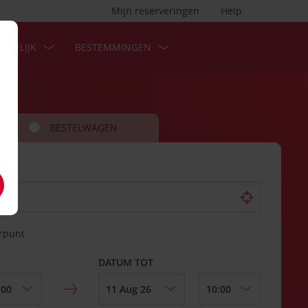
Mijn reserveringen
Help
ZAKELIJK
BESTEMMINGEN
BESTELWAGEN
erpunt
DATUM TOT