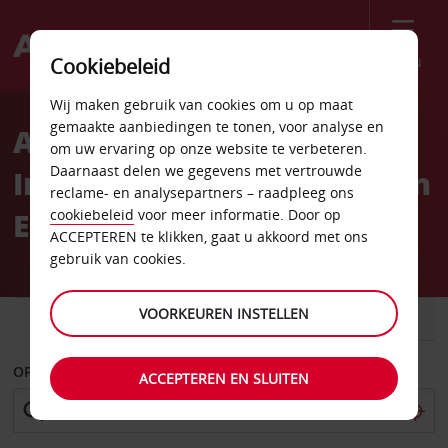
Menu
Cookiebeleid
Welcome
Wij maken gebruik van cookies om u op maat
to
gemaakte aanbiedingen te tonen, voor analyse en
Autoverhuur
Avis
om uw ervaring op onze website te verbeteren.
Daarnaast delen we gegevens met vertrouwde
Internationale Luchthaven
reclame- en analysepartners – raadpleeg ons
El Salvador
cookiebeleid
voor meer informatie. Door op
ACCEPTEREN te klikken, gaat u akkoord met ons
gebruik van cookies.
VOORKEUREN INSTELLEN
AUTO
BESTELWAGEN
OPHALEN OP
ACCEPTEREN EN SLUITEN