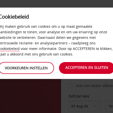
Cookiebeleid
AANBIEDINGEN
SELF-SERVICE
PRODUCTEN
Wij maken gebruik van cookies om u op maat gemaakte
aanbiedingen te tonen, voor analyse en om uw ervaring op onze
website te verbeteren. Daarnaast delen we gegevens met
vertrouwde reclame- en analysepartners – raadpleeg ons
AUTO
cookiebeleid
voor meer informatie. Door op ACCEPTEREN te klikken,
gaat u akkoord met ons gebruik van cookies.
OPHALEN OP
ACCEPTEREN EN SLUITEN
VOORKEUREN INSTELLEN
Kies een ander aflev
DATUM VAN