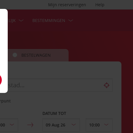
Mijn reserveringen
Help
ZAKELIJK
BESTEMMINGEN
BESTELWAGEN
erpunt
DATUM TOT