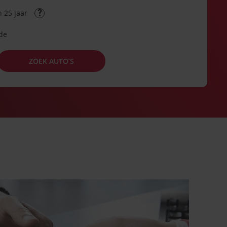
 25 jaar
ode
ZOEK AUTO’S