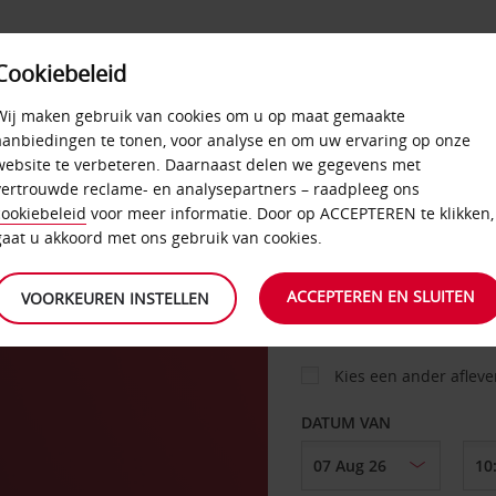
Cookiebeleid
AANBIEDINGEN
SELF-SERVICE
PRODUCTEN
Wij maken gebruik van cookies om u op maat gemaakte
aanbiedingen te tonen, voor analyse en om uw ervaring op onze
website te verbeteren. Daarnaast delen we gegevens met
vertrouwde reclame- en analysepartners – raadpleeg ons
AUTO
cookiebeleid
voor meer informatie. Door op ACCEPTEREN te klikken,
gaat u akkoord met ons gebruik van cookies.
OPHALEN OP
ACCEPTEREN EN SLUITEN
VOORKEUREN INSTELLEN
Kies een ander aflev
DATUM VAN