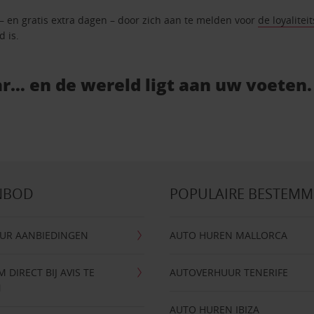
 – en gratis extra dagen – door zich aan te melden voor
de loyalitei
d is.
r… en de wereld ligt aan uw voeten.
NBOD
POPULAIRE BESTEM
UR AANBIEDINGEN
AUTO HUREN MALLORCA
DIRECT BIJ AVIS TE
AUTOVERHUUR TENERIFE
N
AUTO HUREN IBIZA