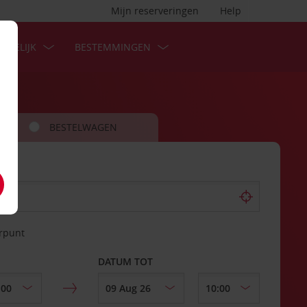
Mijn reserveringen
Help
ZAKELIJK
BESTEMMINGEN
BESTELWAGEN
erpunt
DATUM TOT