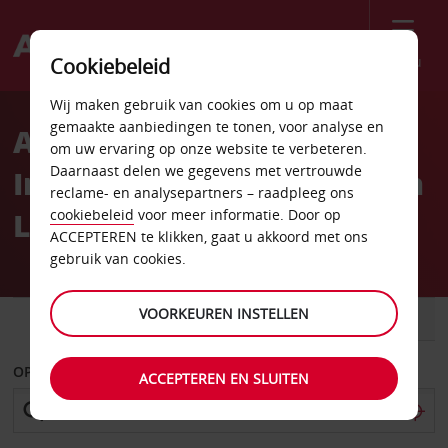
Menu
Cookiebeleid
Welcome
Wij maken gebruik van cookies om u op maat
to
gemaakte aanbiedingen te tonen, voor analyse en
Autoverhuur bij
Avis
om uw ervaring op onze website te verbeteren.
Daarnaast delen we gegevens met vertrouwde
Internationale luchthaven
reclame- en analysepartners – raadpleeg ons
Leeds Bradford
cookiebeleid
voor meer informatie. Door op
ACCEPTEREN te klikken, gaat u akkoord met ons
gebruik van cookies.
VOORKEUREN INSTELLEN
AUTO
BESTELWAGEN
OPHALEN OP
ACCEPTEREN EN SLUITEN