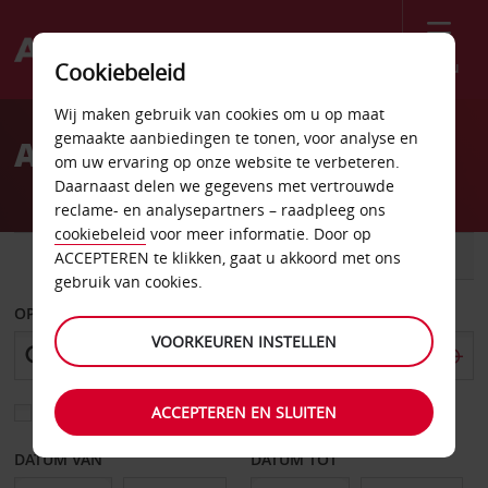
Menu
Cookiebeleid
Welcome
Wij maken gebruik van cookies om u op maat
to
gemaakte aanbiedingen te tonen, voor analyse en
Autoverhuur Port Alfred
Avis
om uw ervaring op onze website te verbeteren.
Daarnaast delen we gegevens met vertrouwde
reclame- en analysepartners – raadpleeg ons
cookiebeleid
voor meer informatie. Door op
AUTO
BESTELWAGEN
ACCEPTEREN te klikken, gaat u akkoord met ons
gebruik van cookies.
OPHALEN OP
VOORKEUREN INSTELLEN
ACCEPTEREN EN SLUITEN
Kies een ander afleverpunt
DATUM VAN
DATUM TOT