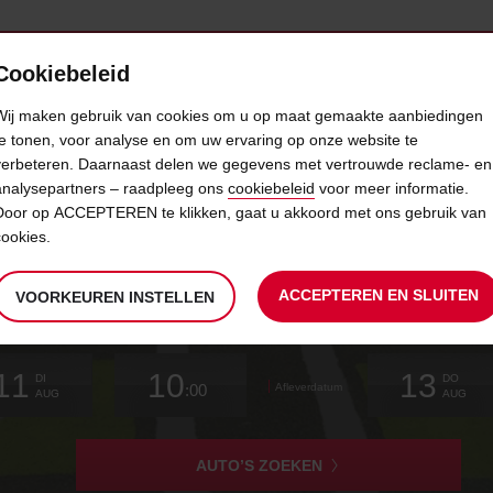
Cookiebeleid
AANBIEDINGEN
SELF-SERVICE
PRODUCTEN
Z
Wij maken gebruik van cookies om u op maat gemaakte aanbiedingen
te tonen, voor analyse en om uw ervaring op onze website te
verbeteren. Daarnaast delen we gegevens met vertrouwde reclame- en
ELEKTRISCHE AUTO’S EN HOE 
analysepartners – raadpleeg ons
cookiebeleid
voor meer informatie.
Door op ACCEPTEREN te klikken, gaat u akkoord met ons gebruik van
cookies.
ACCEPTEREN EN SLUITEN
VOORKEUREN INSTELLEN
aallocatie
zoeken
De
selecteren
datum
Geselecteerde
selecteren
tijd
tijd
Huidige
selecteren
11
10
13
door
om
van
ophaaltijd
om
van
van
om
DI
DO
:00
Afleverdatum
u
te
is
te
minuten
uren
te
AUG
AUG
gekozen
wijzigen
wijzigen
wijzigen
ophaaltijd
is
AUTO’S ZOEKEN