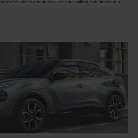
aar welke elektrische auto’s zijn er beschikbaar en hoe weet u