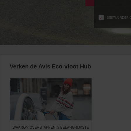
n
s
f
BESTUURDER O
o
r
S
c
r
e
e
n
Verken de Avis Eco-vloot Hub
R
e
a
d
e
r
U
s
e
r
WAAROM OVERSTAPPEN: 3 BELANGRIJKSTE