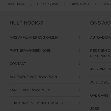
Avis Home
Huren bij Avis
Onze auto’s
EV-au
HULP NODIG?
ONS AA
AVIS AFFILIATEPROGRAMMA
AUTOVERHU
PARTNERAANBIEDINGEN
REDENEN OM
RESERVER
CONTACT
AVIS WAGE
ALGEMENE VOORWAARDEN
AVIS LOYALI
TARIEF VOORWAARDEN
OVER AVIS
QUICKPASS: VERSNEL UW REIS
JOBS