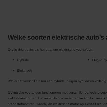
uw
Avis-
kortingsnummer
(AWD-
nummer)
opgeven.
Personenbusjes
en
Welke soorten elektrische auto’s z
scooters
kunnen
worden
Er zijn drie opties als het gaat om elektrische voertuigen:
gehuurd
indien
deze
Hybride
Plug-in hy
beschikbaar
zijn
Elektrisch
op
uw
locatie.
Wat is het verschil tussen een hybride, plug-in hybride en volledig
Elektrische voertuigen functioneren met verschillende technologi
elektrificatiegraden. De verschillende varianten verschillen van lic
brandstofmotoren, waarbij de elektrische motor op zichzelf niet de