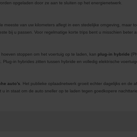
 worden opgeladen door ze aan te sluiten op het energienetwerk.
u de meeste van uw kilometers aflegt in een stedelijke omgeving, maar to
ste bij u passen. Voor regelmatige korte trips bent u misschien beter af
te hoeven stoppen om het voertuig op te laden, kan
plug-in hybride
(PH
Plug-in hybrides zitten tussen hybride en volledig elektrische voertuig
che auto’s
. Het publieke oplaadnetwerk groeit echter dagelijks en de 
t u in staat om de auto sneller op te laden tegen goedkopere nachttari