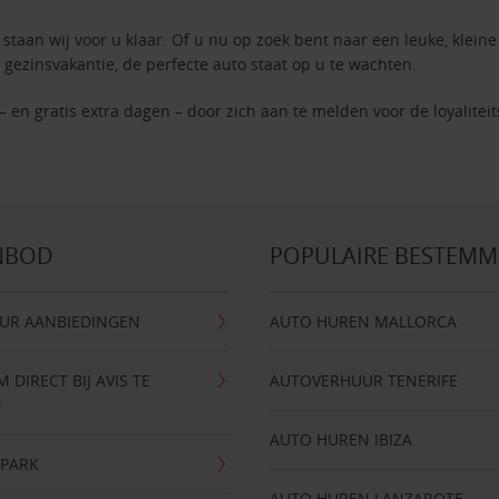
staan wij voor u klaar. Of u nu op zoek bent naar een leuke, kleine
 gezinsvakantie, de perfecte auto staat op u te wachten.
– en gratis extra dagen – door zich aan te melden voor de loyalite
NBOD
POPULAIRE BESTEM
UR AANBIEDINGEN
AUTO HUREN MALLORCA
DIRECT BIJ AVIS TE
AUTOVERHUUR TENERIFE
N
AUTO HUREN IBIZA
NPARK
AUTO HUREN LANZAROTE