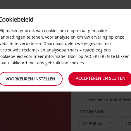
Cookiebeleid
AANBIEDINGEN
SELF-SERVICE
PRODUCTEN
Wij maken gebruik van cookies om u op maat gemaakte
aanbiedingen te tonen, voor analyse en om uw ervaring op onze
website te verbeteren. Daarnaast delen we gegevens met
vertrouwde reclame- en analysepartners – raadpleeg ons
AUTO
cookiebeleid
voor meer informatie. Door op ACCEPTEREN te klikken,
gaat u akkoord met ons gebruik van cookies.
OPHALEN OP
ACCEPTEREN EN SLUITEN
VOORKEUREN INSTELLEN
Kies een ander aflev
DATUM VAN