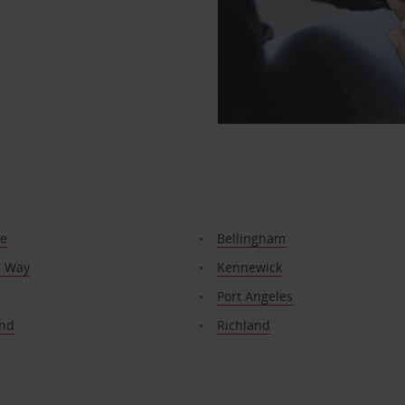
ue
Bellingham
l Way
Kennewick
Port Angeles
nd
Richland