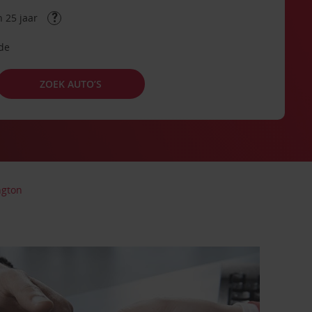
 25 jaar
ode
ZOEK AUTO’S
ngton