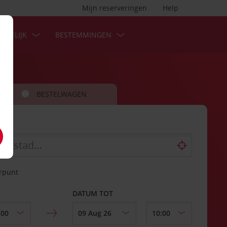
Mijn reserveringen
Help
ZAKELIJK
BESTEMMINGEN
BESTELWAGEN
erpunt
DATUM TOT