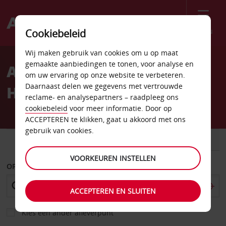
Menu
Cookiebeleid
Welcome
Wij maken gebruik van cookies om u op maat
to
gemaakte aanbiedingen te tonen, voor analyse en
Autoverhuur
Avis
om uw ervaring op onze website te verbeteren.
Daarnaast delen we gegevens met vertrouwde
Hendersonville
reclame- en analysepartners – raadpleeg ons
cookiebeleid
voor meer informatie. Door op
ACCEPTEREN te klikken, gaat u akkoord met ons
gebruik van cookies.
AUTO
BESTELWAGEN
VOORKEUREN INSTELLEN
OPHALEN OP
ACCEPTEREN EN SLUITEN
Kies een ander afleverpunt