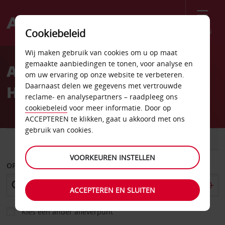
Menu
Cookiebeleid
Welcome
Wij maken gebruik van cookies om u op maat
to
gemaakte aanbiedingen te tonen, voor analyse en
Autoverhuur Luchthaven
Avis
om uw ervaring op onze website te verbeteren.
Daarnaast delen we gegevens met vertrouwde
Hilton Head
reclame- en analysepartners – raadpleeg ons
cookiebeleid
voor meer informatie. Door op
ACCEPTEREN te klikken, gaat u akkoord met ons
gebruik van cookies.
AUTO
BESTELWAGEN
VOORKEUREN INSTELLEN
OPHALEN OP
ACCEPTEREN EN SLUITEN
Kies een ander afleverpunt