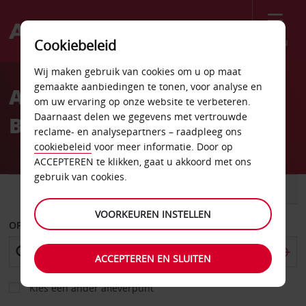
Menu
Cookiebeleid
Welcome
Wij maken gebruik van cookies om u op maat
to
gemaakte aanbiedingen te tonen, voor analyse en
Autoverhuur Columbus
Avis
om uw ervaring op onze website te verbeteren.
Daarnaast delen we gegevens met vertrouwde
Bethel Road
reclame- en analysepartners – raadpleeg ons
cookiebeleid
voor meer informatie. Door op
ACCEPTEREN te klikken, gaat u akkoord met ons
gebruik van cookies.
AUTO
BESTELWAGEN
VOORKEUREN INSTELLEN
OPHALEN OP
ACCEPTEREN EN SLUITEN
Kies een ander afleverpunt