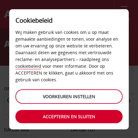
Menu
Cookiebeleid
Welcome
Wij maken gebruik van cookies om u op maat
to
gemaakte aanbiedingen te tonen, voor analyse en
Autoverhuur Worcester
Avis
om uw ervaring op onze website te verbeteren.
Daarnaast delen we gegevens met vertrouwde
reclame- en analysepartners – raadpleeg ons
cookiebeleid
voor meer informatie. Door op
AUTO
BESTELWAGEN
ACCEPTEREN te klikken, gaat u akkoord met ons
gebruik van cookies.
OPHALEN OP
VOORKEUREN INSTELLEN
ACCEPTEREN EN SLUITEN
Kies een ander afleverpunt
DATUM VAN
DATUM TOT