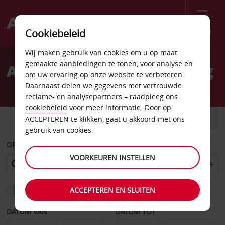
Menu
Cookiebeleid
Welcome
Wij maken gebruik van cookies om u op maat
to
gemaakte aanbiedingen te tonen, voor analyse en
Autoverhuur Gaithersburg
Avis
om uw ervaring op onze website te verbeteren.
Daarnaast delen we gegevens met vertrouwde
reclame- en analysepartners – raadpleeg ons
cookiebeleid
voor meer informatie. Door op
AUTO
BESTELWAGEN
ACCEPTEREN te klikken, gaat u akkoord met ons
gebruik van cookies.
OPHALEN OP
VOORKEUREN INSTELLEN
ACCEPTEREN EN SLUITEN
Kies een ander afleverpunt
DATUM VAN
DATUM TOT