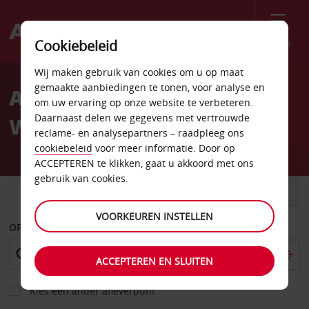
Menu
Cookiebeleid
Welcome
Wij maken gebruik van cookies om u op maat
to
gemaakte aanbiedingen te tonen, voor analyse en
Autoverhuur Luchthaven
Avis
om uw ervaring op onze website te verbeteren.
Daarnaast delen we gegevens met vertrouwde
Wichita
reclame- en analysepartners – raadpleeg ons
cookiebeleid
voor meer informatie. Door op
ACCEPTEREN te klikken, gaat u akkoord met ons
gebruik van cookies.
AUTO
BESTELWAGEN
VOORKEUREN INSTELLEN
OPHALEN OP
ACCEPTEREN EN SLUITEN
Kies een ander afleverpunt