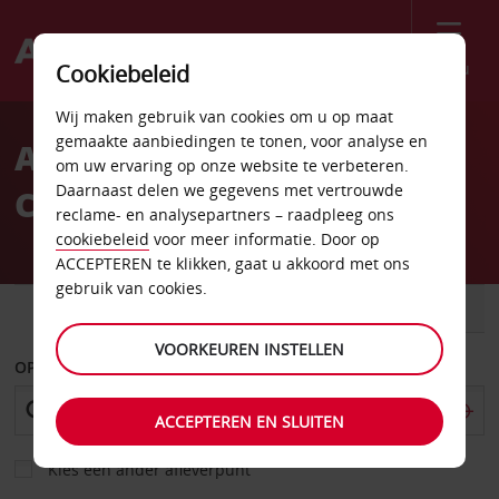
Menu
Cookiebeleid
Welcome
Wij maken gebruik van cookies om u op maat
to
gemaakte aanbiedingen te tonen, voor analyse en
Autoverhuur Port
Avis
om uw ervaring op onze website te verbeteren.
Daarnaast delen we gegevens met vertrouwde
Charlotte
reclame- en analysepartners – raadpleeg ons
cookiebeleid
voor meer informatie. Door op
ACCEPTEREN te klikken, gaat u akkoord met ons
gebruik van cookies.
AUTO
BESTELWAGEN
VOORKEUREN INSTELLEN
OPHALEN OP
ACCEPTEREN EN SLUITEN
Kies een ander afleverpunt