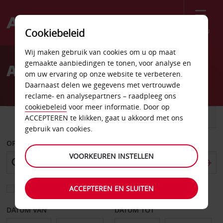
Menu
Cookiebeleid
Welcome
Wij maken gebruik van cookies om u op maat
to
gemaakte aanbiedingen te tonen, voor analyse en
Autoverhuur Stamford
Avis
om uw ervaring op onze website te verbeteren.
Daarnaast delen we gegevens met vertrouwde
reclame- en analysepartners – raadpleeg ons
cookiebeleid
voor meer informatie. Door op
AUTO
BESTELWAGEN
ACCEPTEREN te klikken, gaat u akkoord met ons
gebruik van cookies.
OPHALEN OP
VOORKEUREN INSTELLEN
ACCEPTEREN EN SLUITEN
Kies een ander afleverpunt
DATUM VAN
DATUM TOT