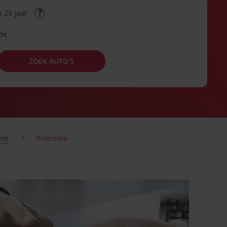
 25 jaar
ode
ZOEK AUTO’S
nië
Riverside