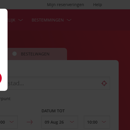
Mijn reserveringen
Help
ZAKELIJK
BESTEMMINGEN
BESTELWAGEN
erpunt
DATUM TOT