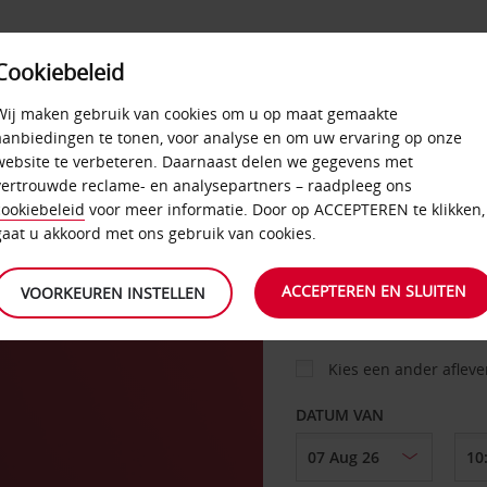
Cookiebeleid
AANBIEDINGEN
SELF-SERVICE
PRODUCTEN
Wij maken gebruik van cookies om u op maat gemaakte
aanbiedingen te tonen, voor analyse en om uw ervaring op onze
website te verbeteren. Daarnaast delen we gegevens met
vertrouwde reclame- en analysepartners – raadpleeg ons
AUTO
cookiebeleid
voor meer informatie. Door op ACCEPTEREN te klikken,
gaat u akkoord met ons gebruik van cookies.
OPHALEN OP
ACCEPTEREN EN SLUITEN
VOORKEUREN INSTELLEN
Kies een ander aflev
DATUM VAN