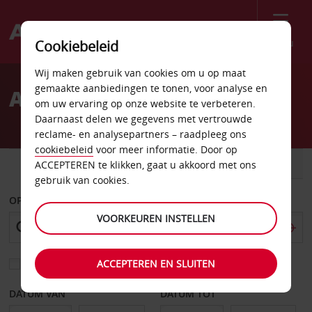
Menu
Cookiebeleid
Welcome
Wij maken gebruik van cookies om u op maat
to
gemaakte aanbiedingen te tonen, voor analyse en
Autoverhuur Tempe
Avis
om uw ervaring op onze website te verbeteren.
Daarnaast delen we gegevens met vertrouwde
reclame- en analysepartners – raadpleeg ons
cookiebeleid
voor meer informatie. Door op
AUTO
BESTELWAGEN
ACCEPTEREN te klikken, gaat u akkoord met ons
gebruik van cookies.
OPHALEN OP
VOORKEUREN INSTELLEN
ACCEPTEREN EN SLUITEN
Kies een ander afleverpunt
DATUM VAN
DATUM TOT