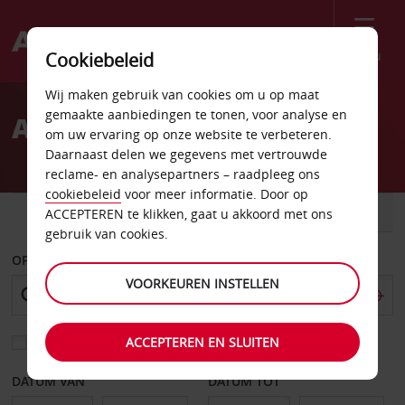
Menu
Cookiebeleid
Welcome
Wij maken gebruik van cookies om u op maat
to
gemaakte aanbiedingen te tonen, voor analyse en
Autoverhuur Kenai
Avis
om uw ervaring op onze website te verbeteren.
Daarnaast delen we gegevens met vertrouwde
reclame- en analysepartners – raadpleeg ons
cookiebeleid
voor meer informatie. Door op
AUTO
BESTELWAGEN
ACCEPTEREN te klikken, gaat u akkoord met ons
gebruik van cookies.
OPHALEN OP
VOORKEUREN INSTELLEN
ACCEPTEREN EN SLUITEN
Kies een ander afleverpunt
DATUM VAN
DATUM TOT