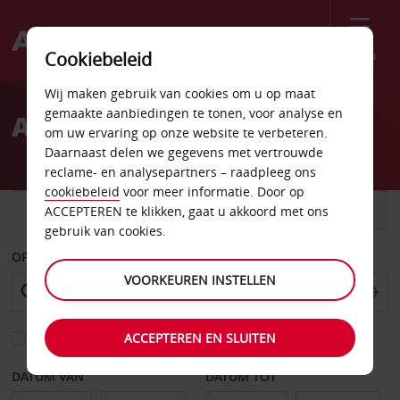
Menu
Cookiebeleid
Welcome
Wij maken gebruik van cookies om u op maat
to
gemaakte aanbiedingen te tonen, voor analyse en
Autoverhuur Decatur
Avis
om uw ervaring op onze website te verbeteren.
Daarnaast delen we gegevens met vertrouwde
reclame- en analysepartners – raadpleeg ons
cookiebeleid
voor meer informatie. Door op
AUTO
BESTELWAGEN
ACCEPTEREN te klikken, gaat u akkoord met ons
gebruik van cookies.
OPHALEN OP
VOORKEUREN INSTELLEN
ACCEPTEREN EN SLUITEN
Kies een ander afleverpunt
DATUM VAN
DATUM TOT