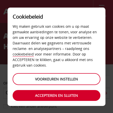
Menu
Cookiebeleid
Welcome
Wij maken gebruik van cookies om u op maat
to
gemaakte aanbiedingen te tonen, voor analyse en
Autoverhuur Vancouver
Avis
om uw ervaring op onze website te verbeteren.
Daarnaast delen we gegevens met vertrouwde
Hornby Street
reclame- en analysepartners – raadpleeg ons
cookiebeleid
voor meer informatie. Door op
ACCEPTEREN te klikken, gaat u akkoord met ons
gebruik van cookies.
AUTO
BESTELWAGEN
VOORKEUREN INSTELLEN
OPHALEN OP
ACCEPTEREN EN SLUITEN
Kies een ander afleverpunt