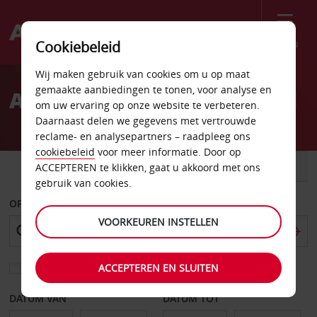
Menu
Cookiebeleid
Welcome
Wij maken gebruik van cookies om u op maat
to
gemaakte aanbiedingen te tonen, voor analyse en
Autoverhuur Ludvika Stad
Avis
om uw ervaring op onze website te verbeteren.
Daarnaast delen we gegevens met vertrouwde
reclame- en analysepartners – raadpleeg ons
cookiebeleid
voor meer informatie. Door op
AUTO
BESTELWAGEN
ACCEPTEREN te klikken, gaat u akkoord met ons
gebruik van cookies.
OPHALEN OP
VOORKEUREN INSTELLEN
ACCEPTEREN EN SLUITEN
Kies een ander afleverpunt
DATUM VAN
DATUM TOT