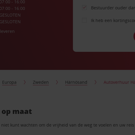
07:00 - 16:00
Bestuurder ouder dan
07:00 - 16:00
GESLOTEN
Ik heb een kortingsc
GESLOTEN
nleveren
Europa
Zweden
Härnösand
Autoverhuur H
 op maat
iet kunt wachten om de vrijheid van de weg te voelen en uw reis t