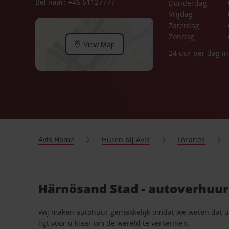
Bel naar: +46 61127777
Donderdag
Vrijdag
Zaterdag
Zondag
View Map
24 uur per dag i
Avis Home
Huren bij Avis
Locaties
Härnösand Stad - autoverhuur
Wij maken autohuur gemakkelijk omdat we weten dat u n
ligt voor u klaar om de wereld te verkennen.