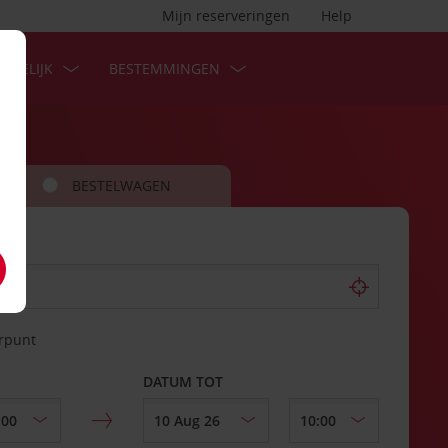
Mijn reserveringen
Help
ZAKELIJK
BESTEMMINGEN
BESTELWAGEN
erpunt
DATUM TOT