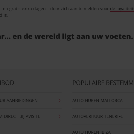
 – en gratis extra dagen – door zich aan te melden voor
de loyalitei
d is.
r… en de wereld ligt aan uw voeten.
NBOD
POPULAIRE BESTEM
UR AANBIEDINGEN
AUTO HUREN MALLORCA
DIRECT BIJ AVIS TE
AUTOVERHUUR TENERIFE
N
AUTO HUREN IBIZA