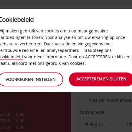
Cookiebeleid
AANBIEDINGEN
SELF-SERVICE
PRODUCTEN
Wij maken gebruik van cookies om u op maat gemaakte
aanbiedingen te tonen, voor analyse en om uw ervaring op onze
website te verbeteren. Daarnaast delen we gegevens met
vertrouwde reclame- en analysepartners – raadpleeg ons
AUTO
cookiebeleid
voor meer informatie. Door op ACCEPTEREN te klikken,
gaat u akkoord met ons gebruik van cookies.
d
OPHALEN OP
ACCEPTEREN EN SLUITEN
VOORKEUREN INSTELLEN
Kies een ander aflev
DATUM VAN
07:00 - 16:00
07:00 - 16:00
07:00 - 16:00