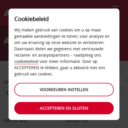
Menu
Cookiebeleid
Welcome
Wij maken gebruik van cookies om u op maat
to
gemaakte aanbiedingen te tonen, voor analyse en
Autoverhuur Arvidsjaur
Avis
om uw ervaring op onze website te verbeteren.
Daarnaast delen we gegevens met vertrouwde
reclame- en analysepartners – raadpleeg ons
cookiebeleid
voor meer informatie. Door op
AUTO
BESTELWAGEN
ACCEPTEREN te klikken, gaat u akkoord met ons
gebruik van cookies.
OPHALEN OP
VOORKEUREN INSTELLEN
ACCEPTEREN EN SLUITEN
Kies een ander afleverpunt
DATUM VAN
DATUM TOT