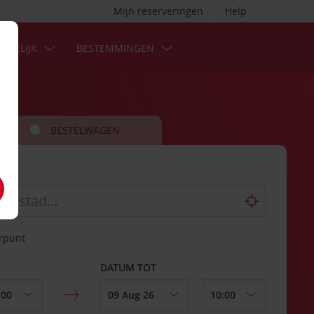
Mijn reserveringen
Help
ZAKELIJK
BESTEMMINGEN
BESTELWAGEN
erpunt
DATUM TOT