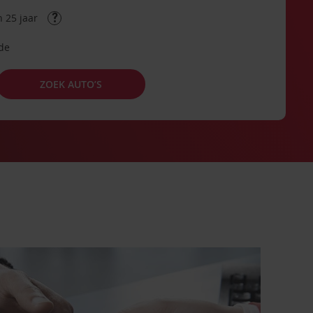
 25 jaar
ode
ZOEK AUTO’S