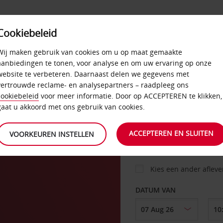
Cookiebeleid
AANBIEDINGEN
SELF-SERVICE
PRODUCTEN
Wij maken gebruik van cookies om u op maat gemaakte
aanbiedingen te tonen, voor analyse en om uw ervaring op onze
website te verbeteren. Daarnaast delen we gegevens met
vertrouwde reclame- en analysepartners – raadpleeg ons
AUTO
cookiebeleid
voor meer informatie. Door op ACCEPTEREN te klikken,
gaat u akkoord met ons gebruik van cookies.
OPHALEN OP
ACCEPTEREN EN SLUITEN
VOORKEUREN INSTELLEN
Kies een ander aflev
DATUM VAN