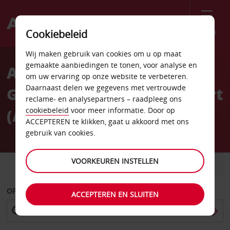
Menu
Cookiebeleid
Welcome
Wij maken gebruik van cookies om u op maat
to
gemaakte aanbiedingen te tonen, voor analyse en
Autoverhuur Lanzarote
Avis
om uw ervaring op onze website te verbeteren.
Daarnaast delen we gegevens met vertrouwde
Guacimeta Arrecife Airport
reclame- en analysepartners – raadpleeg ons
(ACE)
cookiebeleid
voor meer informatie. Door op
ACCEPTEREN te klikken, gaat u akkoord met ons
gebruik van cookies.
VOORKEUREN INSTELLEN
AUTO
BESTELWAGEN
OPHALEN OP
ACCEPTEREN EN SLUITEN