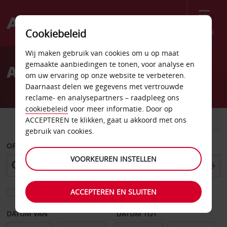
Menu
Cookiebeleid
Welcome
Wij maken gebruik van cookies om u op maat
to
gemaakte aanbiedingen te tonen, voor analyse en
Autoverhuur Burgos
Avis
om uw ervaring op onze website te verbeteren.
Daarnaast delen we gegevens met vertrouwde
reclame- en analysepartners – raadpleeg ons
cookiebeleid
voor meer informatie. Door op
AUTO
BESTELWAGEN
ACCEPTEREN te klikken, gaat u akkoord met ons
gebruik van cookies.
OPHALEN OP
VOORKEUREN INSTELLEN
ACCEPTEREN EN SLUITEN
Kies een ander afleverpunt
DATUM VAN
DATUM TOT