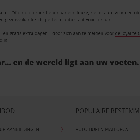
komt. Of u nu op zoek bent naar een leuke, kleine auto voor een ui
en gezinsvakantie: de perfecte auto staat voor u klaar.
 – en gratis extra dagen – door zich aan te melden voor
de loyalitei
d is.
r… en de wereld ligt aan uw voeten.
NBOD
POPULAIRE BESTEM
UR AANBIEDINGEN
AUTO HUREN MALLORCA