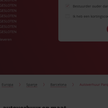
GESLOTEN
Bestuurder ouder dan
GESLOTEN
GESLOTEN
Ik heb een kortingsc
GESLOTEN
GESLOTEN
GESLOTEN
nleveren
Europa
Spanje
Barcelona
Autoverhuur Par
- autoverhuur op maat