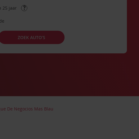
 25 jaar
ode
ZOEK AUTO’S
que De Negocios Mas Blau