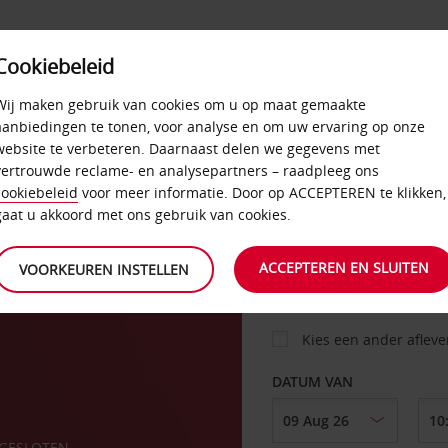
Cookiebeleid
AANBIEDINGEN
SELF-SERVICE
PRODUCTEN
Wij maken gebruik van cookies om u op maat gemaakte
aanbiedingen te tonen, voor analyse en om uw ervaring op onze
website te verbeteren. Daarnaast delen we gegevens met
vertrouwde reclame- en analysepartners – raadpleeg ons
AUTO
cookiebeleid
voor meer informatie. Door op ACCEPTEREN te klikken,
gaat u akkoord met ons gebruik van cookies.
cios
OPHALEN OP
ACCEPTEREN EN SLUITEN
VOORKEUREN INSTELLEN
Kies een ander aflev
DATUM VAN
GESLOTEN