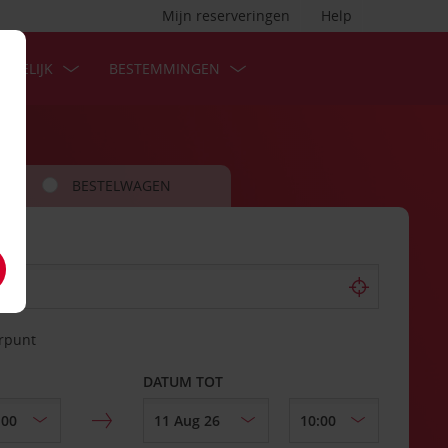
Mijn reserveringen
Help
ZAKELIJK
BESTEMMINGEN
BESTELWAGEN
erpunt
DATUM TOT