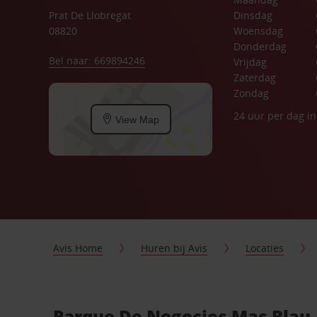
Prat De Llobregat
Dinsdag
08820
Woensdag
Donderdag
Bel naar: 669894246
Vrijdag
Zaterdag
Zondag
24 uur per dag i
View Map
Avis Home
Huren bij Avis
Locaties
Parque De Negocios Mas Blau 