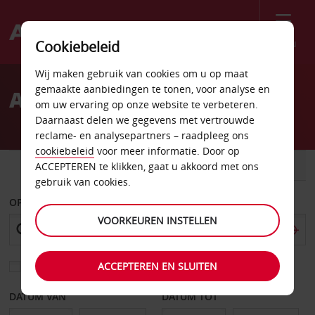
Menu
Cookiebeleid
Welcome
Wij maken gebruik van cookies om u op maat
to
gemaakte aanbiedingen te tonen, voor analyse en
Autoverhuur Donetsk
Avis
om uw ervaring op onze website te verbeteren.
Daarnaast delen we gegevens met vertrouwde
reclame- en analysepartners – raadpleeg ons
cookiebeleid
voor meer informatie. Door op
AUTO
BESTELWAGEN
ACCEPTEREN te klikken, gaat u akkoord met ons
gebruik van cookies.
OPHALEN OP
VOORKEUREN INSTELLEN
ACCEPTEREN EN SLUITEN
Kies een ander afleverpunt
DATUM VAN
DATUM TOT