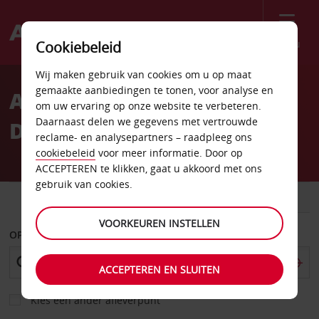
Menu
Cookiebeleid
Welcome
Wij maken gebruik van cookies om u op maat
to
gemaakte aanbiedingen te tonen, voor analyse en
Autoverhuur
Avis
om uw ervaring op onze website te verbeteren.
Daarnaast delen we gegevens met vertrouwde
Dnepropetrovsk
reclame- en analysepartners – raadpleeg ons
cookiebeleid
voor meer informatie. Door op
ACCEPTEREN te klikken, gaat u akkoord met ons
gebruik van cookies.
AUTO
BESTELWAGEN
VOORKEUREN INSTELLEN
OPHALEN OP
ACCEPTEREN EN SLUITEN
Kies een ander afleverpunt