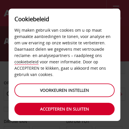
Menu
Cookiebeleid
Welcome
Wij maken gebruik van cookies om u op maat
to
gemaakte aanbiedingen te tonen, voor analyse en
Autoverhuur Stresa
Avis
om uw ervaring op onze website te verbeteren.
Daarnaast delen we gegevens met vertrouwde
reclame- en analysepartners – raadpleeg ons
cookiebeleid
voor meer informatie. Door op
AUTO
BESTELWAGEN
ACCEPTEREN te klikken, gaat u akkoord met ons
gebruik van cookies.
OPHALEN OP
VOORKEUREN INSTELLEN
ACCEPTEREN EN SLUITEN
Kies een ander afleverpunt
DATUM VAN
DATUM TOT