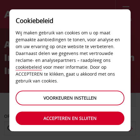
Menu
Cookiebeleid
Welcome
Wij maken gebruik van cookies om u op maat
to
gemaakte aanbiedingen te tonen, voor analyse en
Autoverhuur
Avis
om uw ervaring op onze website te verbeteren.
Daarnaast delen we gegevens met vertrouwde
Internationale Luchthaven
reclame- en analysepartners – raadpleeg ons
Iraklion
cookiebeleid
voor meer informatie. Door op
ACCEPTEREN te klikken, gaat u akkoord met ons
gebruik van cookies.
VOORKEUREN INSTELLEN
AUTO
BESTELWAGEN
OPHALEN OP
ACCEPTEREN EN SLUITEN